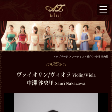
トップページ
＞ アーティスト紹介 ＞ 中澤 沙央里
ヴァイオリン/ヴィオラ
Violin/Ｖiola
中澤 沙央里
Saori Nakazawa